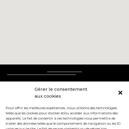
Nous contacter
Gérer le consentement
aux cookies
04 66 77 80 61
contact@difference-bois.fr
Pour offrir les meilleures expériences, nous utilisons des technologies
telles que les cookies pour stocker et/ou accéder aux informations des
Nous situer
appareils. Le fait de consentir à ces technologies nous permettra de
traiter des données telles que le comportement de navigation ou les ID
uniques sur ce site. Le fait de ne pas consentir ou de retirer son